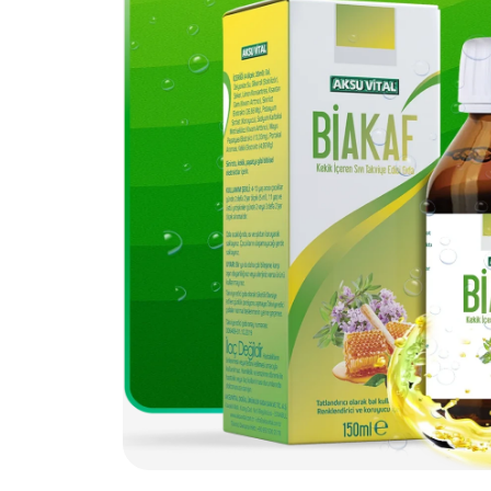
Kapsül
Eznevita
Rahat yutulur, etkili içeriklerle s
Güvenli ve etkili
Natural Hek
Doğal kaynaklı s
Hayvita
Evcil hayvanlar 