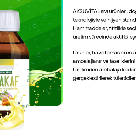
Değerlerimiz
AKSUVİTAL sıvı ürünleri, do
ağlık desteği sağlar
 sağlık ürünleri
Kalite ve güven üzerine inşa edilen temel değerler
teknolojiyle ve hijyen standa
imce
E-Bülten
Hammaddeler, titizlikle seçil
ağlık destekleri
Yeniliklerden haberdar olun
üretim sürecinde aktif bileş
İştirak Şirketlerimiz
Ürünler, hava temasını en a
için sağlıklı ve dengeli besin destekleri
AKSUVİTAL çatısı altındaki markalarımız
ambalajlanır ve tazeliklerin
Üretimden ambalaja kadar o
gerçekleştirilerek tüketicile