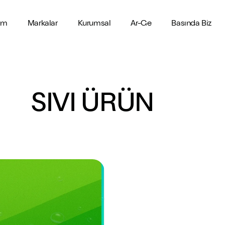
im
Markalar
Kurumsal
Ar-Ge
Basında Biz
AKSUVİTAL
Üretimde Kalite ve
Güvenilir Markalar,
Kalit
r, yüksek etki sağlar
ünlerinde öncü ve güvenilir marka
Hakkımızda
Güven
Çözümler
Gelec
SIVI ÜRÜN
AKSUVİTAL, üretimin her
AKSUVİTAL bünyesindeki 
AKSUVİT
Başkanın Mesajı
aşamasında kaliteyi öncelik haline
sağlıklı yaşamı destekley
ilhamı y
i doğal ürünler
Başkanımızın mesajına göz atın
getirir. Güvenilir hammaddeler, titiz
içeriklerle geliştirilmiştir.
Kalite 
kontroller ve modern üretim
farklı ihtiyaçlara yönelik ye
yaklaşım
Kalite Anlayışımız ve Belgeler
süreçleriyle sağlıklı ürünler sunar.
güvenilir ürünler sunar; kal
değer ür
düzenli destek sağlar
leyen doğal çözümler
Kalite politikamız ve güvencemiz
çözümlerimizle sağlığınız
destekler.
Tarihçe
rle sağlıklı çözüm sunar
ımında doğal çözümler
Başarılarla dolu kurumsal geçmişimiz
Yönetim Ve İcra Kurulu
k tüketim imkanı verir
için doğal destekler
Yönetim Ve İcra Kadromuz