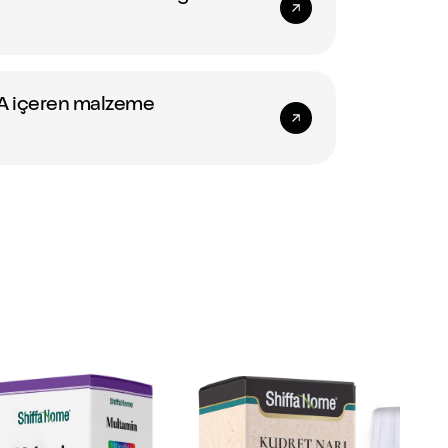
PA içeren malzeme
eral Karışımı
KUDRET NARI ŞURUP