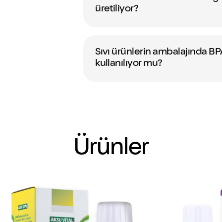
üretiliyor?
Sıvı ürünlerin ambalajında B
kullanılıyor mu?
Ürünler
iakaf Kekik Sıvı Takviye
Multamin Vitamin-Min