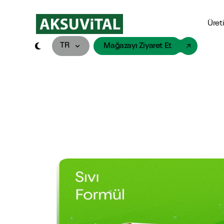
Shape Logo link to home page
Üret
TR
Mağazayı Ziyaret Et
Toggle dark mode
Softjel
AKSUVİTAL
Yumuşak yapısıyla kolayca yutulu
Doğal sağlık ür
Efervesan
Shiffa Home
Suda çözülen formül
Kaliteli ve etkil
Tablet
Avicenna
Dayanıklı yapısıyla güvenilir ve 
Sağlığı destek
Sıvı Ürün
Softem
Hızlı emilim ve yenilikçi formülle
Cilt ve saç bak
Saşe
Vitalest
Hijyenik ve tek kullanımlık, prati
Sporcu sağlığı 