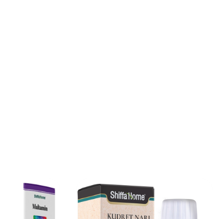
Karışımı
KUDRET NARI ŞURUP
B