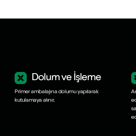
Dolum ve İşleme
Primer ambalajına dolumu yapılarak
Am
kutulamaya alınır.
ed
sa
.
ed