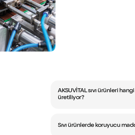
AKSUVİTAL sıvı ürünleri ha
üretiliyor?
Sıvı ürünlerde koruyucu madd